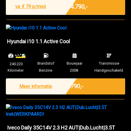
Excl. BTW
€ 4.790,-
va. €
79
p/mnd
Hyundai i10 1.1 Active Cool
Brandstof
Bouwjaar
Transmissie
240.223
Kilometer
Benzine
2008
Handgeschakeld
Marge
€ 790,-
Meer informatie
Iveco Daily 35C14V 2.3 H2 AUT|Dub.Lucht|3.5T