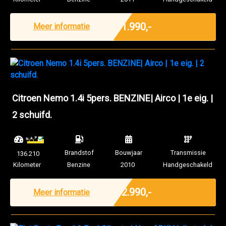
Marge
€ 1.990,-
Meer informatie
Citroen Nemo 1.4i 5pers. BENZINE| Airco | 1e eig. |
2 schuifd.
Brandstof
Bouwjaar
Transmissie
136.210
Kilometer
Benzine
2010
Handgeschakeld
Marge
€ 2.990,-
Meer informatie