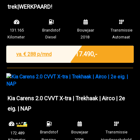
trek|WERKPAARD!
131.165
Brandstof
Bouwjaar
Transmissie
Kilometer
Diesel
2018
Automaat
Excl. BTW
€ 17.490,-
va. €
288
p/mnd
Kia Carens 2.0 CVVT X-tra | Trekhaak | Airco | 2e
eig. | NAP
Brandstof
Bouwjaar
Transmissie
172.489
Kilometer
Benzine
2008
Handgeschakeld