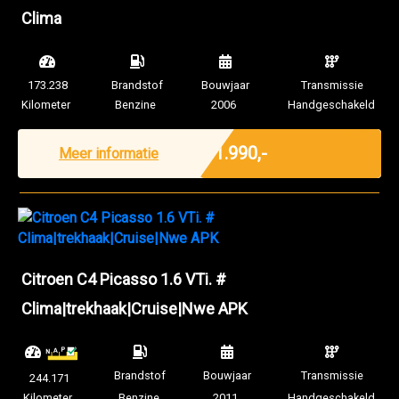
Clima
173.238
Brandstof
Bouwjaar
Transmissie
Kilometer
Benzine
2006
Handgeschakeld
Marge
€ 1.990,-
Meer informatie
Citroen C4 Picasso 1.6 VTi. #
Clima|trekhaak|Cruise|Nwe APK
Brandstof
Bouwjaar
Transmissie
244.171
Kilometer
Benzine
2011
Handgeschakeld