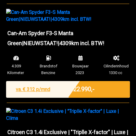
Can-Am Spyder F3-S Manta
Green|NIEUWSTAAT!|4309km incl. BTW!
4.309
Brandstof
Bouwjaar
Cilinderinhoud
Kilometer
Benzine
2023
1330 cc
Incl. BTW
€ 22.990,-
va. €
312
p/mnd
Citroen C3 1.4i Exclusive | "Triplle X-factor" | Luxe |