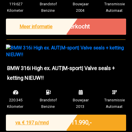
119.627
Brandstof
Bouwjaar
Transmissie
Kilometer
Benzine
2004
Automaat
Verkocht
Meer informatie
BMW 316i High ex. AUT|M-sport| Valve seals +
ketting NIEUW!!
220.345
Brandstof
Bouwjaar
Transmissie
Kilometer
Benzine
2013
Automaat
Marge
€ 11.990,-
va. €
197
p/mnd