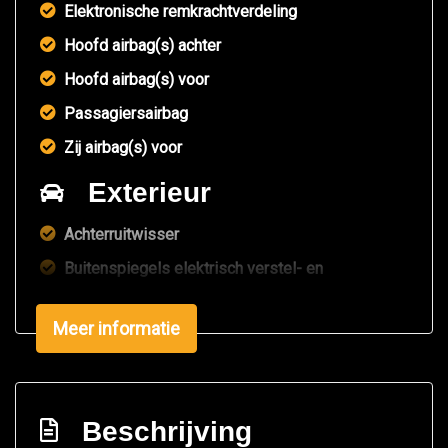
Elektronische remkrachtverdeling
Hoofd airbag(s) achter
Hoofd airbag(s) voor
Passagiersairbag
Zij airbag(s) voor
Exterieur
Achterruitwisser
Buitenspiegels elektrisch verstel- en
verwarmbaar
Centrale vergrendeling met afstandsbediening
Meer informatie
Mistlampen voor
Park distance control
Beschrijving
Rondom goede all-season banden