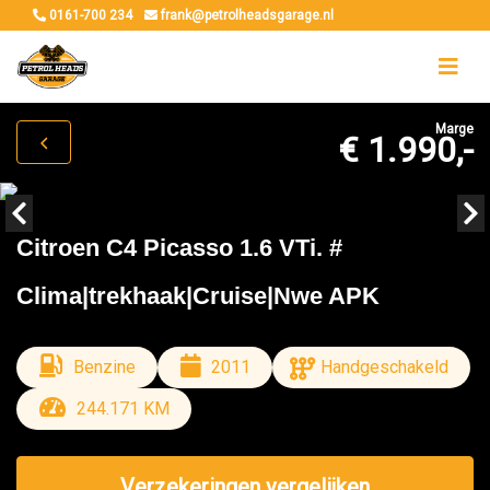
0161-700 234
frank@petrolheadsgarage.nl
Marge
€ 1.990,-
Citroen C4 Picasso 1.6 VTi. #
Clima|trekhaak|Cruise|Nwe APK
Benzine
2011
Handgeschakeld
244.171 KM
Verzekeringen vergelijken