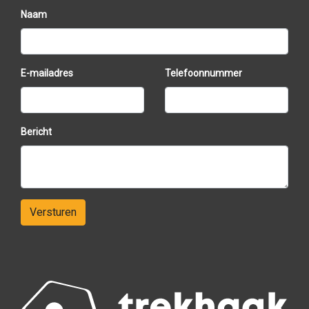
Cruise Control & snelheidsbegrenzer:
Extra
Naam
comfortabel tijdens langere ritten.
Nieuwe APK:
Gekeurd tot
1 maart 2027
.
Trekhaak:
Ideaal voor een fietsendrager of
aanhanger.
E-mailadres
Telefoonnummer
Originele Citroën radio/CD-speler.
ESP (stabiliteitscontrole).
Boordcomputer met multifunctioneel display.
Multifunctioneel stuurwiel.
Bericht
Elektrische ramen.
Centrale deurvergrendeling met
afstandsbediening.
2 originele sleutels.
Originele boordmap, instructieboekjes en
Versturen
onderhoudsboekje aanwezig.
Recent onderhoud:
Nieuwe APK.
De motor is rond de
175.000 kilometer
gereviseerd
. Sindsdien heeft de auto