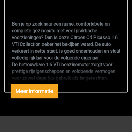
Trekhaak met afneembare kogel
Interieur
Ben je op zoek naar een ruime, comfortabele en
Airco
complete gezinsauto met veel praktische
voorzieningen? Dan is deze Citroën C4 Picasso 1.6
Bestuurdersstoel in hoogte verstelbaar
VTi Collection zeker het bekijken waard. De auto
Elektrische ramen voor
verkeert in nette staat, is goed onderhouden en staat
volledig rijklaar voor de volgende eigenaar.
Stuur verstelbaar
De betrouwbare
1.6 VTi benzinemotor
zorgt voor
prettige rijeigenschappen en voldoende vermogen
voor zowel dagelijks gebruik als langere ritten.
Dankzij de hoge zit, het royale interieur en de
Meer informatie
comfortabele vering is iedere rit ontspannen. De
auto rijdt, schakelt en stuurt zoals het hoort.
Belangrijkste kenmerken & opties:
Volautomatische Climate Control:
Werkt
uitstekend en zorgt voor een aangename
temperatuur in alle seizoenen.