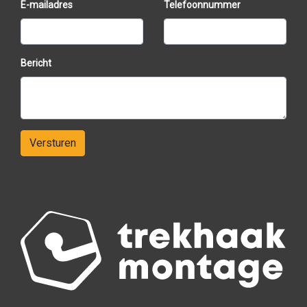
E-mailadres
Telefoonnummer
Uitvoering:
Luxe
Sportium
-editie
Carrosserie:
Praktische
5-deurs
Kilometerstand:
slechts
127.117 km met NAP
pas
(logisch verklaarbaar)
Bericht
Comfort:
IJskoude airconditioning & sportieve
toerenteller
Wielen:
14 inch lichtmetalen sportvelgen met
goede banden
Documentatie:
Volledig ingevulde
Versturen
onderhoudsboekjes aanwezig
Sleutels:
2 stuks (inclusief 1x centrale
vergrendeling op afstand)
Staat:
Rijdt, remt en schakelt als nieuw. Erg fris
exemplaar!
Kortom: een praktische, luxe, maar vooral zuinige
auto waar je zo in kunt stappen voor jarenlang
goedkoop en betrouwbaar rijplezier.
Interesse? wacht dan niet te lang, want deze kleine