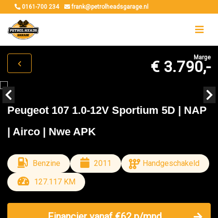
0161-700 234
frank@petrolheadsgarage.nl
Marge
€ 3.790,-
Peugeot 107 1.0-12V Sportium 5D | NAP
| Airco | Nwe APK
Benzine
2011
Handgeschakeld
127.117 KM
Financier vanaf €62 p/mnd