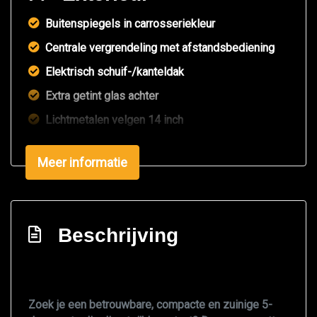
Buitenspiegels in carrosseriekleur
Centrale vergrendeling met afstandsbediening
Elektrisch schuif-/kanteldak
Extra getint glas achter
Lichtmetalen velgen 14 inch
Overige
Meer informatie
Anti blokkeer systeem
Bestuurdersairbag
Passagiersairbag
Beschrijving
Zij airbag(s) voor
Zoek je een betrouwbare, compacte en zuinige 5-