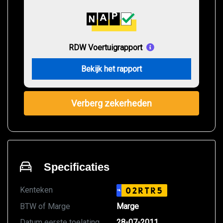
RDW Voertuigrapport
Bekijk het rapport
Verberg zekerheden
Specificaties
Kenteken
02RTR5
NL
BTW of Marge
Marge
Datum eerste toelating
28-07-2011