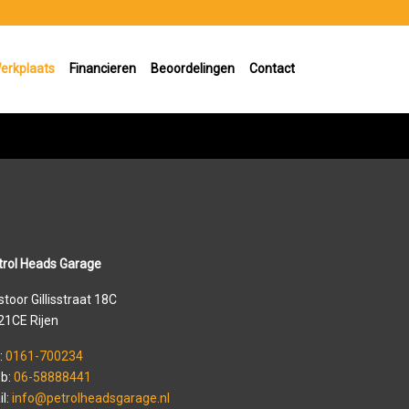
erkplaats
Financieren
Beoordelingen
Contact
trol Heads Garage
toor Gillisstraat 18C
21CE Rijen
:
0161-700234
b:
06-58888441
il:
info@petrolheadsgarage.nl