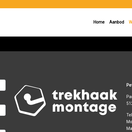
Home
Aanbod
W
Pe
Pas
51
Tel
Mo
Ma